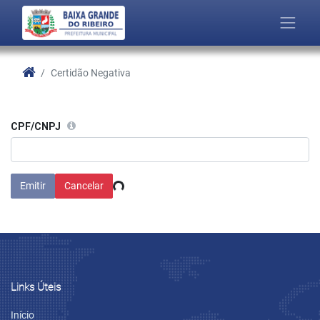
Certidão Negativa
CPF/CNPJ
Emitir
Cancelar
Links Úteis
Início